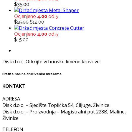
$3.00.
$2.00.
$
35.00
Metal Shaper
Ocjenjeno
4.00
od 5
Original
Current
$
15.00
$
12.00
price
price
Concrete Cutter
was:
is:
Ocjenjeno
4.00
od 5
$15.00.
$12.00.
$
15.00
Disk d.o.o. Otkrijte vrhunske limene krovove!
Pratite nas na društvenim mrežama
KONTAKT
ADRESA
Disk d.o.o. – Sjedište Toplička 54, Ciljuge, Živinice
Disk d.o.o. – Proizvodnja – Magistralni put 228B, Maline,
Živinice
TELEFON