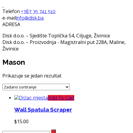
Telefon
+387 35 741 510
e-mail
info@disk.ba
ADRESA
Disk d.o.o. – Sjedište Toplička 54, Ciljuge, Živinice
Disk d.o.o. – Proizvodnja - Magistralni put 228A, Maline,
Živinice
Mason
Prikazuje se jedan rezultat
Add To Cart
Wall Spatula Scraper
$
15.00
Search