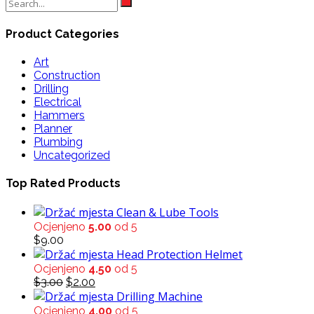
for:
Product Categories
Art
Construction
Drilling
Electrical
Hammers
Planner
Plumbing
Uncategorized
Top Rated Products
Clean & Lube Tools
Ocjenjeno
5.00
od 5
$
9.00
Head Protection Helmet
Ocjenjeno
4.50
od 5
Original
Current
$
3.00
$
2.00
price
price
Drilling Machine
was:
is:
Ocjenjeno
4.00
od 5