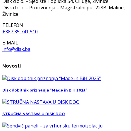
Disk d.o.o. – Sjedište Toplička 54, Ciljuge, Živinice
Disk d.o.o. – Proizvodnja – Magistralni put 228B, Maline,
Živinice
TELEFON
+387 35 741 510
E-MAIL
info@disk.ba
Novosti
Disk dobitnik priznanja “Made in BiH 2025”
STRUČNA NASTAVA U DISK DOO