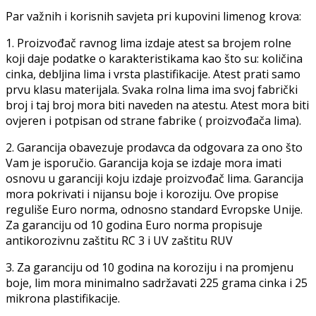
Par važnih i korisnih savjeta pri kupovini limenog krova:
1. Proizvođač ravnog lima izdaje atest sa brojem rolne
koji daje podatke o karakteristikama kao što su: količina
cinka, debljina lima i vrsta plastifikacije. Atest prati samo
prvu klasu materijala. Svaka rolna lima ima svoj fabrički
broj i taj broj mora biti naveden na atestu. Atest mora biti
ovjeren i potpisan od strane fabrike ( proizvođača lima).
2. Garancija obavezuje prodavca da odgovara za ono što
Vam je isporučio. Garancija koja se izdaje mora imati
osnovu u garanciji koju izdaje proizvođač lima. Garancija
mora pokrivati i nijansu boje i koroziju. Ove propise
reguliše Euro norma, odnosno standard Evropske Unije.
Za garanciju od 10 godina Euro norma propisuje
antikorozivnu zaštitu RC 3 i UV zaštitu RUV
3. Za garanciju od 10 godina na koroziju i na promjenu
boje, lim mora minimalno sadržavati 225 grama cinka i 25
mikrona plastifikacije.