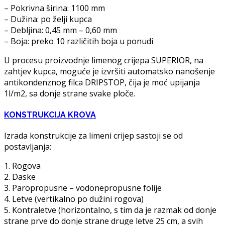
– Pokrivna širina: 1100 mm
– Dužina: po želji kupca
– Debljina: 0,45 mm – 0,60 mm
– Boja: preko 10 različitih boja u ponudi
U procesu proizvodnje limenog crijepa SUPERIOR, na
zahtjev kupca, moguće je izvršiti automatsko nanošenje
antikondenznog filca DRIPSTOP, čija je moć upijanja
1l/m2, sa donje strane svake ploče.
KONSTRUKCIJA KROVA
Izrada konstrukcije za limeni crijep sastoji se od
postavljanja:
1. Rogova
2. Daske
3. Paropropusne – vodonepropusne folije
4. Letve (vertikalno po dužini rogova)
5. Kontraletve (horizontalno, s tim da je razmak od donje
strane prve do donje strane druge letve 25 cm, a svih