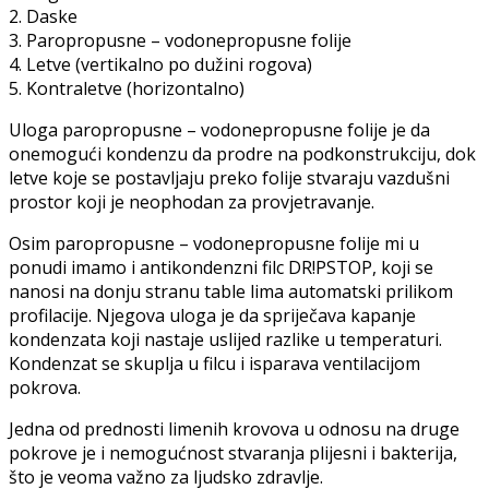
2. Daske
3. Paropropusne – vodonepropusne folije
4. Letve (vertikalno po dužini rogova)
5. Kontraletve (horizontalno)
Uloga paropropusne – vodonepropusne folije je da
onemogući kondenzu da prodre na podkonstrukciju, dok
letve koje se postavljaju preko folije stvaraju vazdušni
prostor koji je neophodan za provjetravanje.
Osim paropropusne – vodonepropusne folije mi u
ponudi imamo i antikondenzni filc DR!PSTOP, koji se
nanosi na donju stranu table lima automatski prilikom
profilacije. Njegova uloga je da spriječava kapanje
kondenzata koji nastaje uslijed razlike u temperaturi.
Kondenzat se skuplja u filcu i isparava ventilacijom
pokrova.
Jedna od prednosti limenih krovova u odnosu na druge
pokrove je i nemogućnost stvaranja plijesni i bakterija,
što je veoma važno za ljudsko zdravlje.