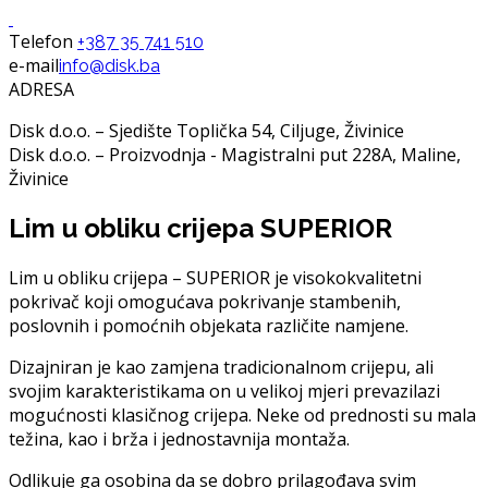
Telefon
+387 35 741 510
e-mail
info@disk.ba
ADRESA
Disk d.o.o. – Sjedište Toplička 54, Ciljuge, Živinice
Disk d.o.o. – Proizvodnja - Magistralni put 228A, Maline,
Živinice
Lim u obliku crijepa SUPERIOR
Lim u obliku crijepa – SUPERIOR je visokokvalitetni
pokrivač koji omogućava pokrivanje stambenih,
poslovnih i pomoćnih objekata različite namjene.
Dizajniran je kao zamjena tradicionalnom crijepu, ali
svojim karakteristikama on u velikoj mjeri prevazilazi
mogućnosti klasičnog crijepa. Neke od prednosti su mala
težina, kao i brža i jednostavnija montaža.
Odlikuje ga osobina da se dobro prilagođava svim