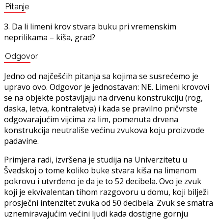
Pitanje
3. Da li limeni krov stvara buku pri vremenskim
neprilikama – kiša, grad?
Odgovor
Jedno od najčešćih pitanja sa kojima se susrećemo je
upravo ovo. Odgovor je jednostavan: NE. Limeni krovovi
se na objekte postavljaju na drvenu konstrukciju (rog,
daska, letva, kontraletva) i kada se pravilno pričvrste
odgovarajućim vijcima za lim, pomenuta drvena
konstrukcija neutrališe većinu zvukova koju proizvode
padavine.
Primjera radi, izvršena je studija na Univerzitetu u
Švedskoj o tome koliko buke stvara kiša na limenom
pokrovu i utvrđeno je da je to 52 decibela. Ovo je zvuk
koji je ekvivalentan tihom razgovoru u domu, koji bilježi
prosječni intenzitet zvuka od 50 decibela. Zvuk se smatra
uznemiravajućim većini ljudi kada dostigne gornju