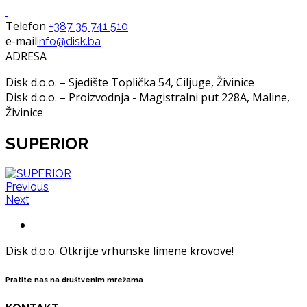
Telefon
+387 35 741 510
e-mail
info@disk.ba
ADRESA
Disk d.o.o. – Sjedište Toplička 54, Ciljuge, Živinice
Disk d.o.o. – Proizvodnja - Magistralni put 228A, Maline,
Živinice
SUPERIOR
Previous
Next
Disk d.o.o. Otkrijte vrhunske limene krovove!
Pratite nas na društvenim mrežama